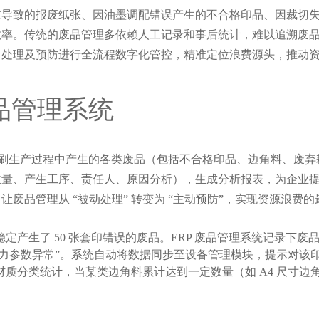
准导致的报废纸张、因油墨调配错误产生的不合格印品、因裁切
效率。传统的废品管理多依赖人工记录和事后统计，难以追溯废
、处理及预防进行全流程数字化管控，精准定位浪费源头，推动
废品管理系统
统，对印刷生产过程中产生的各类废品（包括不合格印品、边角料、
数量、产生工序、责任人、原因分析），生成分析报表，为企业
，让废品管理从 “被动处理” 转变为 “主动预防”，实现资源浪费
产生了 50 张套印错误的废品。ERP 废品管理系统记录下废品类
压力参数异常”。系统自动将数据同步至设备管理模块，提示对该
分类统计，当某类边角料累计达到一定数量（如 A4 尺寸边角料