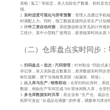
质检 / 返工” 等状态，录入实际生产数量、耗时
报。
实时进度可视化与异常预警
：管理人员通过手机
时调配人力。同时，报工数据直接同步至生产计划模块
计件工资自动对接
：系统预设鞋业常见的计件规则
工统计。某中小型鞋厂使用后，薪资核算时间从原 3 天缩
（二）仓库盘点实时同步：
扫码盘点 + 批次 / 尺码管理
：针对鞋业 “同款式
存记录，录入实际盘点数量后，差异数据实时同步至后台
标红提醒，便于当场核查原因（如漏发、错放）。
出入库与生产 / 销售联动
：仓库扫码出库时，系统
数据，例如生产车间完成 500 双休闲鞋入库，仓
多仓库数据实时共享
：若企业有 “生产仓、成品
机即可发起 “从成品仓调拨” 的申请，调拨单与库