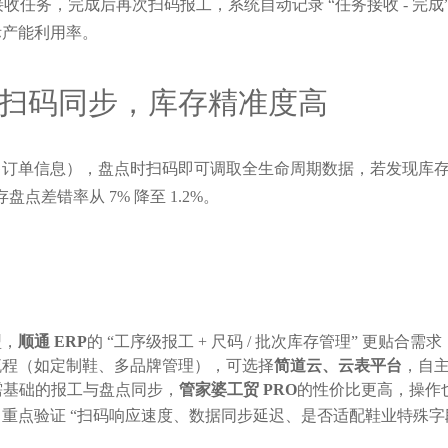
接收任务，完成后再次扫码报工，系统自动记录 “任务接收 - 完
际产能利用率。
 扫码同步，库存精准度高
订单信息），盘点时扫码即可调取全生命周期数据，若发现库存
差错率从 7% 降至 1.2%。
型，
顺通 ERP
的 “工序级报工 + 尺码 / 批次库存管理” 更贴
流程（如定制鞋、多品牌管理），可选择
简道云、云表平台
，自
需基础的报工与盘点同步，
管家婆工贸 PRO
的性价比更高，操作
重点验证 “扫码响应速度、数据同步延迟、是否适配鞋业特殊字