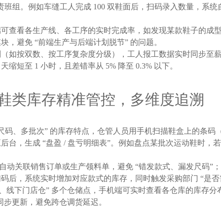
及负责班组。例如车缝工人完成 100 双鞋面后，扫码录入数量，
端可查看各生产线、各工序的实时完成率，如发现某款鞋子的成
，避免 “前端生产与后端计划脱节” 的问题。
（如按双数、按工序复杂度分级），工人报工数据实时同步至薪资
短至 1 小时，且差错率从 5% 降至 0.3% 以下。
鞋类库存精准管控，多维度追溯
多尺码、多批次” 的库存特点，仓管人员用手机扫描鞋盒上的条
，生成 “盘盈 / 盘亏明细表”。例如盘点某批次运动鞋时，若 
自动关联销售订单或生产领料单，避免 “错发款式、漏发尺码”
管扫码后，系统实时增加对应款式的库存，同时触发采购部门 “是否
仓、线下门店仓” 多个仓储点，手机端可实时查看各仓库的库存分布
存同步更新，避免跨仓调货延迟。