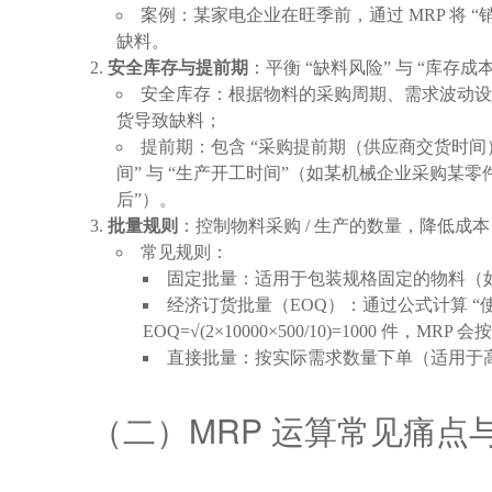
案例：某家电企业在旺季前，通过 MRP 将 
缺料。
安全库存与提前期
：平衡 “缺料风险” 与 “库存成本
安全库存：根据物料的采购周期、需求波动设置（
货导致缺料；
提前期：包含 “采购提前期（供应商交货时间
间” 与 “生产开工时间”（如某机械企业采购某零件需
后”）。
批量规则
：控制物料采购 / 生产的数量，降低成本
常见规则：
固定批量：适用于包装规格固定的物料（如某电子元
经济订货批量（EOQ）：通过公式计算 “使采
EOQ=√(2×10000×500/10)=1000 件，MRP
直接批量：按实际需求数量下单（适用于高价
（二）MRP 运算常见痛点