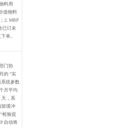
物料用 
低价值物料
2. MRP 
含已订未
复下单。
产部门协
月的 “实
新系统参数
 个月平均
2 天，系
，预留缓冲
 “检验提
P 自动将