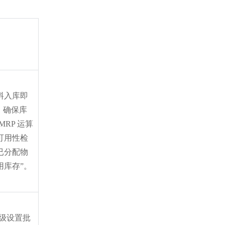
物料入库即
”，确保库
MRP 运算
可用性检
已分配物
用库存”。
分级设置批