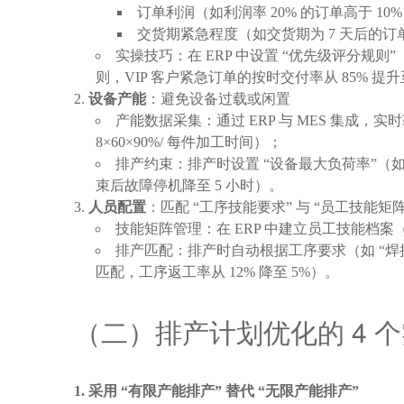
订单利润（如利润率 20% 的订单高于 10
交货期紧急程度（如交货期为 7 天后的订单
实操技巧：在 ERP 中设置 “优先级评分规则”
则，VIP 客户紧急订单的按时交付率从 85% 提升
设备产能
：避免设备过载或闲置
产能数据采集：通过 ERP 与 MES 集成，
8×60×90%/ 每件加工时间）；
排产约束：排产时设置 “设备最大负荷率”（如
束后故障停机降至 5 小时）。
人员配置
：匹配 “工序技能要求” 与 “员工技能矩阵
技能矩阵管理：在 ERP 中建立员工技能档案（如员
排产匹配：排产时自动根据工序要求（如 “焊
匹配，工序返工率从 12% 降至 5%）。
（二）排产计划优化的 4 
采用 “有限产能排产” 替代 “无限产能排产”