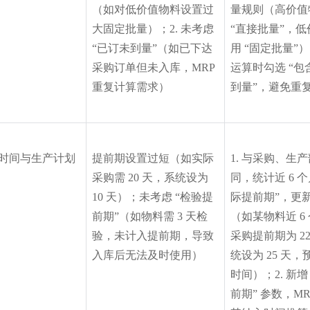
（如对低价值物料设置过
量规则（高价值
大固定批量）；2. 未考虑 
“直接批量”，
“已订未到量”（如已下达
用 “固定批量”）；
采购订单但未入库，MRP 
运算时勾选 “包
重复计算需求）
到量”，避免重
时间与生产计划
提前期设置过短（如实际
1. 与采购、生
采购需 20 天，系统设为 
同，统计近 6 个
10 天）；未考虑 “检验提
际提前期”，更
前期”（如物料需 3 天检
（如某物料近 6
验，未计入提前期，导致
采购提前期为 2
入库后无法及时使用）
统设为 25 天
时间）；2. 新增
前期” 参数，MR