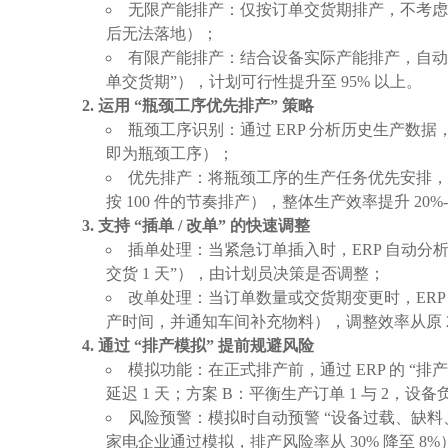
无限产能排产：仅按订单交货期排产，不考虑设
后无法落地）；
有限产能排产：结合设备实际产能排产，自动识别
单交货期”），计划可行性提升至 95% 以上。
运用 “瓶颈工序优先排产” 策略
瓶颈工序识别：通过 ERP 分析历史生产数据，
即为瓶颈工序）；
优先排产：将瓶颈工序的生产任务优先安排，确
按 100 件的节奏排产），整体生产效率提升 20%-
支持 “插单 / 改单” 的快速调整
插单处理：当紧急订单插入时，ERP 自动分析
交货 1 天”），由计划员决策是否调整；
改单处理：当订单数量或交货期变更时，ERP 
产时间，并通知车间补充物料），调整效率从原 2 
通过 “排产模拟” 提前规避风险
模拟功能：在正式排产前，通过 ERP 的 “排产
延迟 1 天；方案 B：平衡生产订单 1 与 2，设
风险预警：模拟时自动预警 “设备过载、缺料、
家电企业通过模拟，排产风险率从 30% 降至 8%