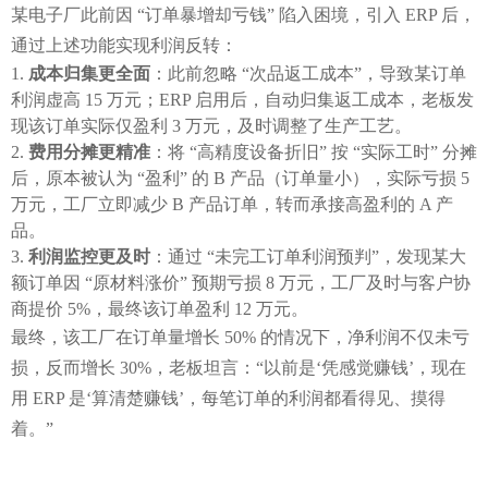
某电子厂此前因 “订单暴增却亏钱” 陷入困境，引入 ERP 后，
通过上述功能实现利润反转：
成本归集更全面
：此前忽略 “次品返工成本”，导致某订单
利润虚高 15 万元；ERP 启用后，自动归集返工成本，老板发
现该订单实际仅盈利 3 万元，及时调整了生产工艺。
费用分摊更精准
：将 “高精度设备折旧” 按 “实际工时” 分摊
后，原本被认为 “盈利” 的 B 产品（订单量小），实际亏损 5
万元，工厂立即减少 B 产品订单，转而承接高盈利的 A 产
品。
利润监控更及时
：通过 “未完工订单利润预判”，发现某大
额订单因 “原材料涨价” 预期亏损 8 万元，工厂及时与客户协
商提价 5%，最终该订单盈利 12 万元。
最终，该工厂在订单量增长 50% 的情况下，净利润不仅未亏
损，反而增长 30%，老板坦言：“以前是‘凭感觉赚钱’，现在
用 ERP 是‘算清楚赚钱’，每笔订单的利润都看得见、摸得
着。”