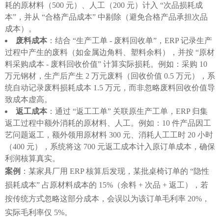
耗的原材料（500 元）、人工（200 元）计入 “次品损耗成
本”，并从 “合格产品成本” 中剔除（避免合格产品承担次品
成本）。
废料成本
：结合 “生产工单 - 废料回收单”，ERP 记录生产
过程中产生的废料（如金属边角料、塑料余料），并按 “原材
料采购成本 - 废料回收价值” 计算实际损耗。例如：采购 10
万元钢材，生产后产生 2 万元废料（回收价值 0.5 万元），系
统自动记录废料损耗成本 1.5 万元，而非忽略废料回收价值导
致成本虚高。
返工成本
：通过 “返工工单” 关联原生产工单，ERP 归集
返工过程中额外消耗的原材料、人工。例如：10 件产品因工
艺问题返工，额外领用原材料 300 元、消耗人工工时 20 小时
（400 元），系统将这 700 元返工成本计入原订单成本，确保
利润核算真实。
案例
：某家具厂用 ERP 核算后发现，某批桌椅订单的 “隐性
损耗成本” 占原材料成本的 15%（余料 + 次品 + 返工），若
按传统方式忽略这部分成本，会误以为该订单毛利率 20%，
实际毛利率仅 5%。