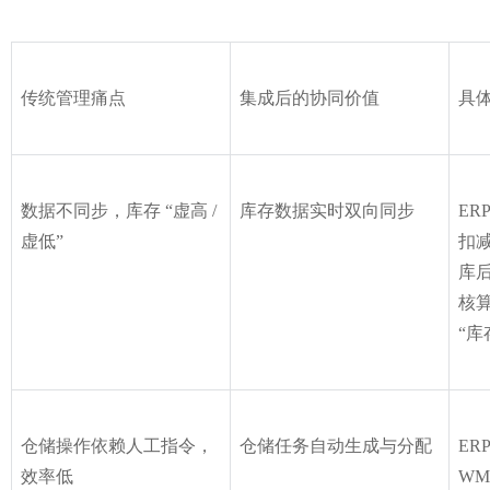
传统管理痛点
集成后的协同价值
具
数据不同步，库存 “虚高 / 
库存数据实时双向同步
ER
虚低”
扣减
库后
核算
“库
仓储操作依赖人工指令，
仓储任务自动生成与分配
ER
效率低
WM