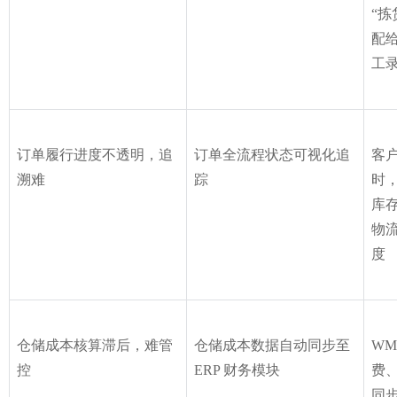
“拣
配
工
订单履行进度不透明，追
订单全流程状态可视化追
客户
溯难
踪
时，
库
物流
度
仓储成本核算滞后，难管
仓储成本数据自动同步至 
WM
控
ERP 财务模块
费、
同步