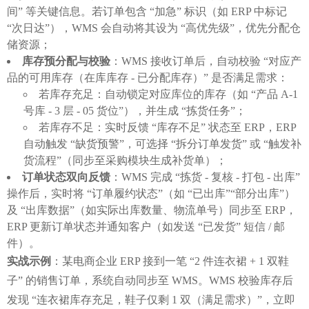
间” 等关键信息。若订单包含 “加急” 标识（如 ERP 中标记
“次日达”），WMS 会自动将其设为 “高优先级”，优先分配仓
储资源；
库存预分配与校验
：WMS 接收订单后，自动校验 “对应产
品的可用库存（在库库存 - 已分配库存）” 是否满足需求：
若库存充足：自动锁定对应库位的库存（如 “产品 A-1
号库 - 3 层 - 05 货位”），并生成 “拣货任务”；
若库存不足：实时反馈 “库存不足” 状态至 ERP，ERP
自动触发 “缺货预警”，可选择 “拆分订单发货” 或 “触发补
货流程”（同步至采购模块生成补货单）；
订单状态双向反馈
：WMS 完成 “拣货 - 复核 - 打包 - 出库”
操作后，实时将 “订单履约状态”（如 “已出库”“部分出库”）
及 “出库数据”（如实际出库数量、物流单号）同步至 ERP，
ERP 更新订单状态并通知客户（如发送 “已发货” 短信 / 邮
件）。
实战示例
：某电商企业 ERP 接到一笔 “2 件连衣裙 + 1 双鞋
子” 的销售订单，系统自动同步至 WMS。WMS 校验库存后
发现 “连衣裙库存充足，鞋子仅剩 1 双（满足需求）”，立即