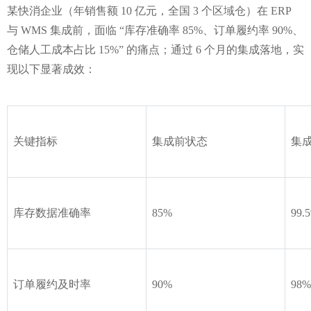
某快消企业（年销售额 10 亿元，全国 3 个区域仓）在 ERP 
与 WMS 集成前，面临 “库存准确率 85%、订单履约率 90%、
仓储人工成本占比 15%” 的痛点；通过 6 个月的集成落地，实
现以下显著成效：
关键指标
集成前状态
集
库存数据准确率
85%
99.
订单履约及时率
90%
98%