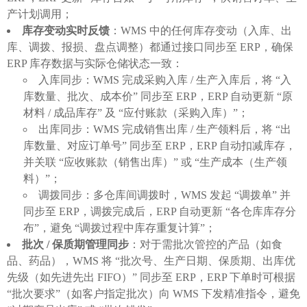
产计划调用；
库存变动实时反馈
：WMS 中的任何库存变动（入库、出
库、调拨、报损、盘点调整）都通过接口同步至 ERP，确保
ERP 库存数据与实际仓储状态一致：
入库同步：WMS 完成采购入库 / 生产入库后，将 “入
库数量、批次、成本价” 同步至 ERP，ERP 自动更新 “原
材料 / 成品库存” 及 “应付账款（采购入库）”；
出库同步：WMS 完成销售出库 / 生产领料后，将 “出
库数量、对应订单号” 同步至 ERP，ERP 自动扣减库存，
并关联 “应收账款（销售出库）” 或 “生产成本（生产领
料）”；
调拨同步：多仓库间调拨时，WMS 发起 “调拨单” 并
同步至 ERP，调拨完成后，ERP 自动更新 “各仓库库存分
布”，避免 “调拨过程中库存重复计算”；
批次 / 保质期管理同步
：对于需批次管控的产品（如食
品、药品），WMS 将 “批次号、生产日期、保质期、出库优
先级（如先进先出 FIFO）” 同步至 ERP，ERP 下单时可根据
“批次要求”（如客户指定批次）向 WMS 下发精准指令，避免