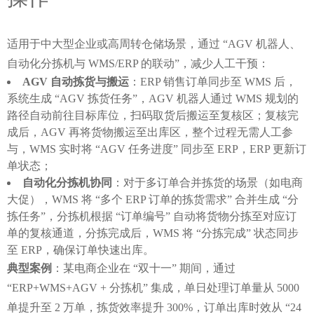
适用于中大型企业或高周转仓储场景，通过 “AGV 机器人、
自动化分拣机与 WMS/ERP 的联动”，减少人工干预：
AGV 自动拣货与搬运
：ERP 销售订单同步至 WMS 后，
系统生成 “AGV 拣货任务”，AGV 机器人通过 WMS 规划的
路径自动前往目标库位，扫码取货后搬运至复核区；复核完
成后，AGV 再将货物搬运至出库区，整个过程无需人工参
与，WMS 实时将 “AGV 任务进度” 同步至 ERP，ERP 更新订
单状态；
自动化分拣机协同
：对于多订单合并拣货的场景（如电商
大促），WMS 将 “多个 ERP 订单的拣货需求” 合并生成 “分
拣任务”，分拣机根据 “订单编号” 自动将货物分拣至对应订
单的复核通道，分拣完成后，WMS 将 “分拣完成” 状态同步
至 ERP，确保订单快速出库。
典型案例
：某电商企业在 “双十一” 期间，通过 
“ERP+WMS+AGV + 分拣机” 集成，单日处理订单量从 5000 
单提升至 2 万单，拣货效率提升 300%，订单出库时效从 “24 