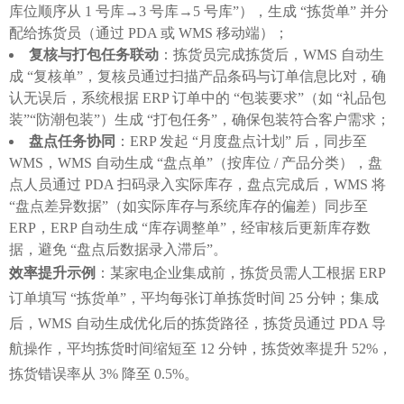
库位顺序从 1 号库→3 号库→5 号库”），生成 “拣货单” 并分
配给拣货员（通过 PDA 或 WMS 移动端）；
复核与打包任务联动
：拣货员完成拣货后，WMS 自动生
成 “复核单”，复核员通过扫描产品条码与订单信息比对，确
认无误后，系统根据 ERP 订单中的 “包装要求”（如 “礼品包
装”“防潮包装”）生成 “打包任务”，确保包装符合客户需求；
盘点任务协同
：ERP 发起 “月度盘点计划” 后，同步至
WMS，WMS 自动生成 “盘点单”（按库位 / 产品分类），盘
点人员通过 PDA 扫码录入实际库存，盘点完成后，WMS 将
“盘点差异数据”（如实际库存与系统库存的偏差）同步至
ERP，ERP 自动生成 “库存调整单”，经审核后更新库存数
据，避免 “盘点后数据录入滞后”。
效率提升示例
：某家电企业集成前，拣货员需人工根据 ERP 
订单填写 “拣货单”，平均每张订单拣货时间 25 分钟；集成
后，WMS 自动生成优化后的拣货路径，拣货员通过 PDA 导
航操作，平均拣货时间缩短至 12 分钟，拣货效率提升 52%，
拣货错误率从 3% 降至 0.5%。