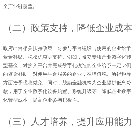
全产业链覆盖。
（二）政策支持，降低企业成本
政府出台相关扶持政策，对参与平台建设与使用的企业给予
资金补贴、税收优惠等支持。例如，设立专项产业数字化转
型基金，对接入平台并完成数字化改造的企业给予一定比例
的资金补助；对使用平台服务的企业，在增值税、所得税等
方面给予税收减免。同时，鼓励金融机构为企业提供低息贷
款，用于企业数字化设备购置、系统升级等，降低企业数字
化转型成本，提高企业参与积极性。
（三）人才培养，提升应用能力