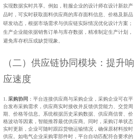
实现数据实时共享。例如，鞋服企业的设计师在设计新款产
品时，可实时获取面料供应商的库存面料信息、价格及新品
研发动态，根据市场需求与供应链实际情况优化设计方案；
生产企业能依据销售订单与库存数据，精准制定生产计划，
避免库存积压或缺货现象。
（二）供应链协同模块：提升响
应速度
采购协同
：平台连接供应商与采购企业，采购企业可在平
台发布采购需求，供应商实时接收并反馈供货能力、交货周
期、价格等信息。系统根据历史采购数据、供应商信誉、价
格波动等因素，智能推荐最优供应商。同时，采购订单状态
实时更新，企业可随时跟踪货物运输情况，确保原材料按时
供应。如电气企业采购零部件时，平台自动匹配符合要求的