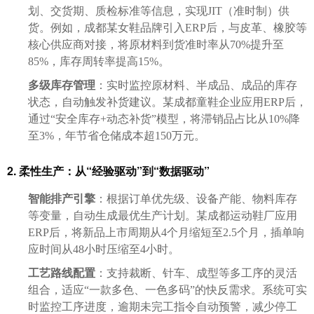
划、交货期、质检标准等信息，实现JIT（准时制）供
货。例如，成都某女鞋品牌引入ERP后，与皮革、橡胶等
核心供应商对接，将原材料到货准时率从70%提升至
85%，库存周转率提高15%。
多级库存管理
：实时监控原材料、半成品、成品的库存
状态，自动触发补货建议。某成都童鞋企业应用ERP后，
通过“安全库存+动态补货”模型，将滞销品占比从10%降
至3%，年节省仓储成本超150万元。
2. 柔性生产：从“经验驱动”到“数据驱动”
智能排产引擎
：根据订单优先级、设备产能、物料库存
等变量，自动生成最优生产计划。某成都运动鞋厂应用
ERP后，将新品上市周期从4个月缩短至2.5个月，插单响
应时间从48小时压缩至4小时。
工艺路线配置
：支持裁断、针车、成型等多工序的灵活
组合，适应“一款多色、一色多码”的快反需求。系统可实
时监控工序进度，逾期未完工指令自动预警，减少停工