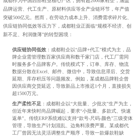
成都作为中国西部鞋业核心产区，拥有超2000家鞋企，涵盖
品牌运营、代工生产、原材料供应等全产业链环节，年产值
突破500亿元。然而，在劳动力成本上升、消费需求碎片化、
供应链协同低效等压力下，成都鞋业正面临“规模不经济、创
新不足、利润微薄”的转型困境：
供应链协同低效
：成都鞋企以“品牌+代工”模式为主，品
牌企业需管理数百家供应商和数千家门店，代工厂需同
时服务多个品牌客户。传统模式下，订单、库存、物流
数据分散在Excel、邮件、微信中，导致信息滞后、交货
延期、库存积压等问题频发。例如，某成都品牌鞋企曾
因供应商交货延迟，导致新品上市推迟1个月，直接损失
超1500万元。
生产柔性不足
：成都鞋企以“大批量、少批次”生产为主，
但近年来快时尚品牌崛起，要求“小批量、多款式、快速
返单”。传统ERP系统难以支持“款号-尺码-颜色”三级变体
管理，导致生产计划混乱、边角料浪费严重。某成都代
工厂曾因无法灵活调整生产顺序，导致一款爆款鞋缺