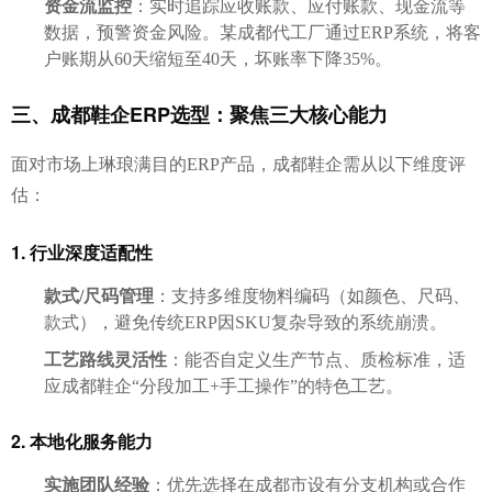
资金流监控
：实时追踪应收账款、应付账款、现金流等
数据，预警资金风险。某成都代工厂通过ERP系统，将客
户账期从60天缩短至40天，坏账率下降35%。
三、成都鞋企ERP选型：聚焦三大核心能力
面对市场上琳琅满目的ERP产品，成都鞋企需从以下维度评
估：
1. 行业深度适配性
款式/尺码管理
：支持多维度物料编码（如颜色、尺码、
款式），避免传统ERP因SKU复杂导致的系统崩溃。
工艺路线灵活性
：能否自定义生产节点、质检标准，适
应成都鞋企“分段加工+手工操作”的特色工艺。
2. 本地化服务能力
实施团队经验
：优先选择在成都市设有分支机构或合作