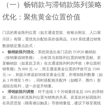
（一）畅销款与滞销款陈列策略
优化：聚焦黄金位置价值
门店的黄金陈列位置（如主通道货架、收银台附近、入口展
示区）有限，需优先分配给高价值商品。ERP 系统通过销售
数据锁定重点款式：
畅销款陈列强化
：系统筛选出各门店的 TOP20 畅销款
（按销量或销售额），分析其当前陈列位置的销售贡献。若
某畅销款（如某款卫衣）在次通道陈列时的坪效（单位面积
销售额）为 800 元 /㎡，而主通道黄金位置的坪效可达 1500
元 /㎡，则提示将该款转移至黄金位置，并增加陈列数量（如
从 3 件增至 5 件），同时搭配相关配件（如帽子、围巾）形
成组合陈列，进一步提升销量。
滞销款陈列调整
：对于连续 3 个月销量排名后 10% 的滞销
款，系统分析其陈列位置与销售的关系。若某款衬衫因陈列
在高层货架（顾客难以触及）导致销量低，建议下移至视线