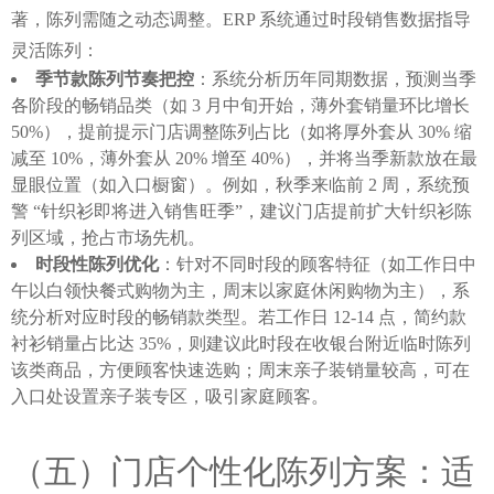
著，陈列需随之动态调整。ERP 系统通过时段销售数据指导
灵活陈列：
季节款陈列节奏把控
：系统分析历年同期数据，预测当季
各阶段的畅销品类（如 3 月中旬开始，薄外套销量环比增长
50%），提前提示门店调整陈列占比（如将厚外套从 30% 缩
减至 10%，薄外套从 20% 增至 40%），并将当季新款放在最
显眼位置（如入口橱窗）。例如，秋季来临前 2 周，系统预
警 “针织衫即将进入销售旺季”，建议门店提前扩大针织衫陈
列区域，抢占市场先机。
时段性陈列优化
：针对不同时段的顾客特征（如工作日中
午以白领快餐式购物为主，周末以家庭休闲购物为主），系
统分析对应时段的畅销款类型。若工作日 12-14 点，简约款
衬衫销量占比达 35%，则建议此时段在收银台附近临时陈列
该类商品，方便顾客快速选购；周末亲子装销量较高，可在
入口处设置亲子装专区，吸引家庭顾客。
（五）门店个性化陈列方案：适