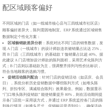
配区域顾客偏好
不同区域的门店（如一线城市核心店与三四线城市社区店）
顾客偏好差异大，陈列需因地制宜。ERP 系统通过区域销售
数据制定个性化方案：
区域畅销款差异分析
：系统对比不同门店的销售数据，发
现 A 门店（一线城市）的设计师款连衣裙销量占比达 25%，
而 B 门店（三四线城市）的基础款 T 恤销量占比超 40%。据
此建议 A 门店增加设计师款的陈列面积，采用艺术化陈列方
式；B 门店则以基础款为主，强调整齐排列与性价比标识，
符合当地顾客的选购习惯。
促销活动陈列配合
：针对门店的促销活动（如店庆、会员
日），系统分析历史促销数据中哪些陈列方式（如堆头陈
列、折扣专区、满减组合陈列）效果最佳。例如，数据显示
“门口堆头陈列促销款” 能使销量提升 80%，则在活动期间提
示各门店统一采用该方式，并通过 ERP 系统监控各门店的陈
列执行情况（如堆头尺寸、促销标识是否到位），确保活动