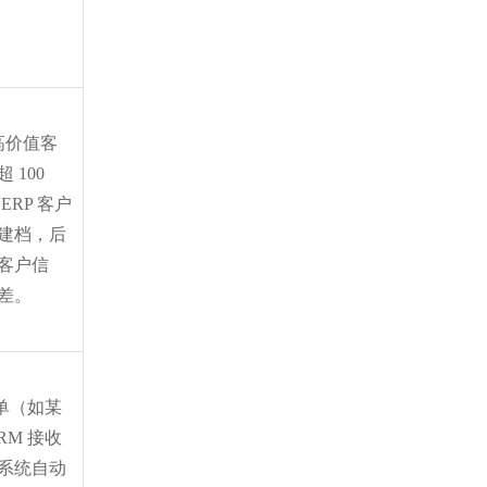
高价值客
100 
ERP 客户
建档，后
客户信
差。
下单（如某
RM 接收
系统自动