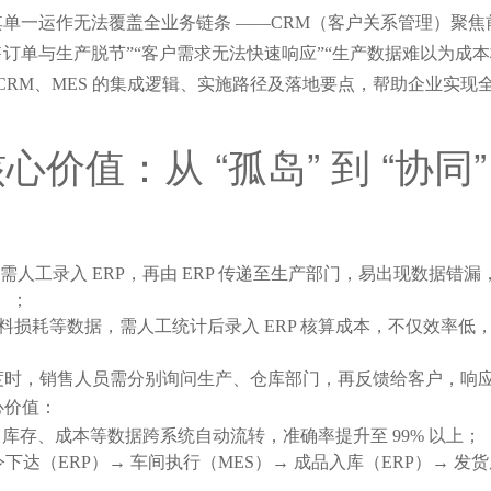
其单一运作无法覆盖全业务链条 ——CRM（客户关系管理）聚
售订单与生产脱节”“客户需求无法快速响应”“生产数据难以为成本
 CRM、MES 的集成逻辑、实施路径及落地要点，帮助企业实现
价值：从 “孤岛” 到 “协同”
息需人工录入 ERP，再由 ERP 传递至生产部门，易出现数据
）；
物料损耗等数据，需人工统计后录入 ERP 核算成本，不仅效率
进度时，销售人员需分别询问生产、仓库部门，再反馈给客户，响应
心价值：
库存、成本等数据跨系统自动流转，准确率提升至 99% 以上；
令下达（ERP）→ 车间执行（MES）→ 成品入库（ERP）→ 发