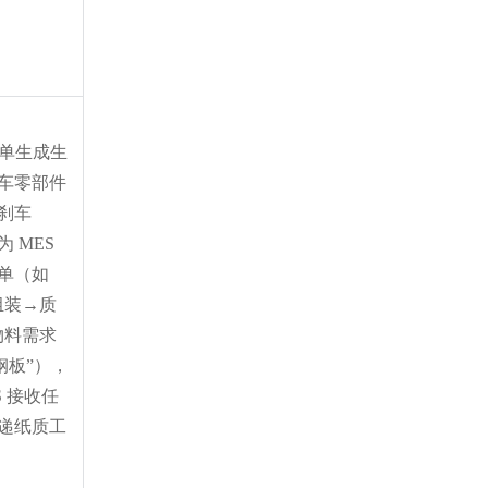
订单生成生
车零部件
套刹车
MES 
单（如 
组装→质
物料需求
片钢板”），
S 接收任
递纸质工