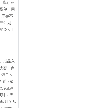
：- 库存充
发货单，同
 库存不
生产计划，
避免人工
工、成品入
状态，自
，销售人
时查看（如
小程序查询
计 2 天
应时间从 