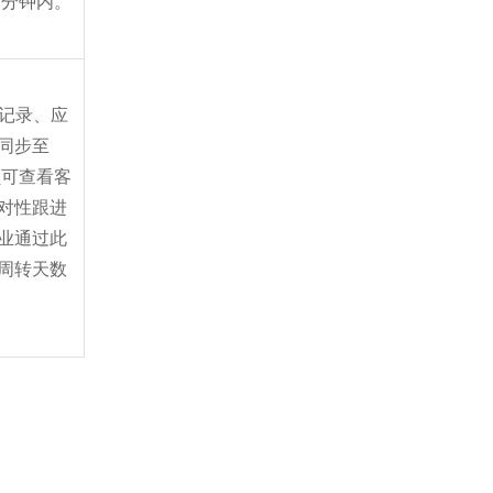
5 分钟内。
款记录、应
同步至 
员可查看客
对性跟进
业通过此
周转天数