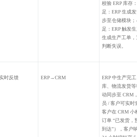
校验 ERP 库存
足：ERP 生成
步至仓储模块；-
足：ERP 触发
生成生产工单，
判断失误。
实时反馈
ERP→CRM
ERP 中生产完
库、物流发货等
动同步至 CRM
员 / 客户可实
客户在 CRM 
订单 “已发货，预
到达”），客户响