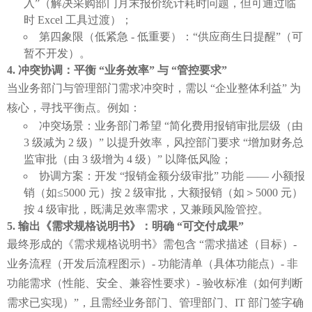
入”（解决采购部门月末报价统计耗时问题，但可通过临
时 Excel 工具过渡）；
第四象限（低紧急 - 低重要）：“供应商生日提醒”（可
暂不开发）。
冲突协调：平衡 “业务效率” 与 “管控要求”
当业务部门与管理部门需求冲突时，需以 “企业整体利益” 为
核心，寻找平衡点。例如：
冲突场景：业务部门希望 “简化费用报销审批层级（由
3 级减为 2 级）” 以提升效率，风控部门要求 “增加财务总
监审批（由 3 级增为 4 级）” 以降低风险；
协调方案：开发 “报销金额分级审批” 功能 —— 小额报
销（如≤5000 元）按 2 级审批，大额报销（如＞5000 元）
按 4 级审批，既满足效率需求，又兼顾风险管控。
输出《需求规格说明书》：明确 “可交付成果”
最终形成的《需求规格说明书》需包含 “需求描述（目标）- 
业务流程（开发后流程图示）- 功能清单（具体功能点）- 非
功能需求（性能、安全、兼容性要求）- 验收标准（如何判断
需求已实现）”，且需经业务部门、管理部门、IT 部门签字确