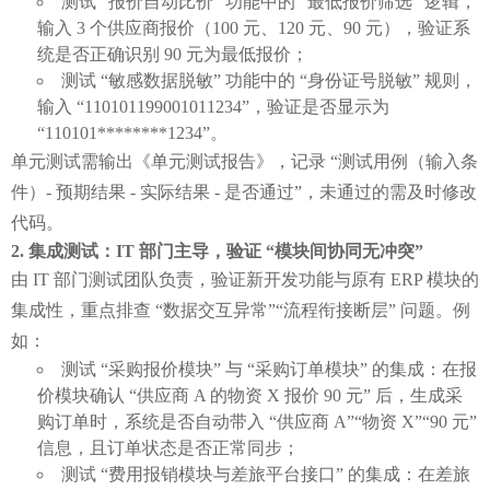
测试 “报价自动比价” 功能中的 “最低报价筛选” 逻辑，
输入 3 个供应商报价（100 元、120 元、90 元），验证系
统是否正确识别 90 元为最低报价；
测试 “敏感数据脱敏” 功能中的 “身份证号脱敏” 规则，
输入 “110101199001011234”，验证是否显示为
“110101********1234”。
单元测试需输出《单元测试报告》，记录 “测试用例（输入条
件）- 预期结果 - 实际结果 - 是否通过”，未通过的需及时修改
代码。
集成测试：IT 部门主导，验证 “模块间协同无冲突”
由 IT 部门测试团队负责，验证新开发功能与原有 ERP 模块的
集成性，重点排查 “数据交互异常”“流程衔接断层” 问题。例
如：
测试 “采购报价模块” 与 “采购订单模块” 的集成：在报
价模块确认 “供应商 A 的物资 X 报价 90 元” 后，生成采
购订单时，系统是否自动带入 “供应商 A”“物资 X”“90 元”
信息，且订单状态是否正常同步；
测试 “费用报销模块与差旅平台接口” 的集成：在差旅