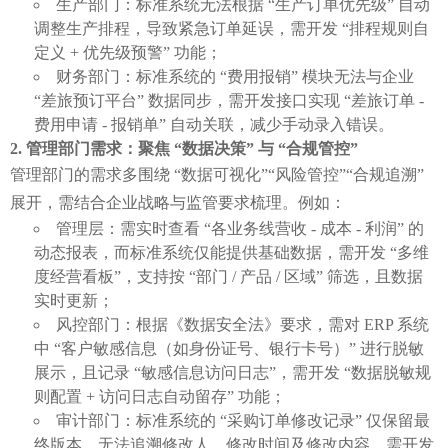
生产部门：标准系统无法根据 “生产订单优先级” 自动
调整生产排程，导致紧急订单延误，需开发 “排程规则自
定义 + 优先级预警” 功能；
财务部门：标准系统的 “费用报销” 模块无法与企业
“差旅预订平台” 数据同步，需开发接口实现 “差旅订单 -
费用申请 - 报销单” 自动关联，减少手动录入错误。
管理部门需求：聚焦 “数据决策” 与 “合规管控”
管理部门的需求多围绕 “数据可视化”“风险管控”“合规追溯” 
展开，需结合企业战略与监管要求梳理。例如：
管理层：需实时查看 “各业务线营收 - 成本 - 利润” 的
动态报表，而标准系统仅能提供基础数据，需开发 “多维
度经营看板”，支持按 “部门 / 产品 / 区域” 筛选，且数据
实时更新；
风控部门：根据《数据安全法》要求，需对 ERP 系统
中 “客户敏感信息（如身份证号、银行卡号）” 进行脱敏
展示，且记录 “敏感信息访问日志”，需开发 “数据脱敏规
则配置 + 访问日志自动留存” 功能；
审计部门：标准系统的 “采购订单修改记录” 仅保留最
终版本，无法追溯修改人、修改时间及修改内容，需开发