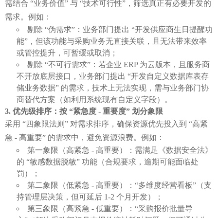
需结合 “业务价值” 与 “技术可行性”，筛选真正有必要开发的
需求。例如：
剔除 “伪需求”：业务部门提出 “开发供应商生日提醒功
能”，但该功能与采购业务无直接关联，且无法带来效率
或管控提升，可暂缓或取消；
剔除 “不可行需求”：若企业 ERP 为云版本，且服务商
不开放底层接口，业务部门提出 “开发自定义数据库表存
储业务数据” 的需求，技术上无法实现，需与业务部门协
商替代方案（如利用系统现有自定义字段）。
优先级排序：按 “紧急度 - 重要度” 划分象限
采用 “四象限法则” 对需求排序，确保资源优先投入到 “高紧
急 - 高重要” 的需求中，避免资源浪费。例如：
第一象限（高紧急 - 高重要）：需满足《数据安全法》
的 “敏感数据脱敏” 功能（合规要求，逾期可能面临处
罚）；
第二象限（低紧急 - 高重要）：“多维度经营看板”（支
持管理层决策，但可延后 1-2 个月开发）；
第三象限（高紧急 - 低重要）：“采购报价批量导