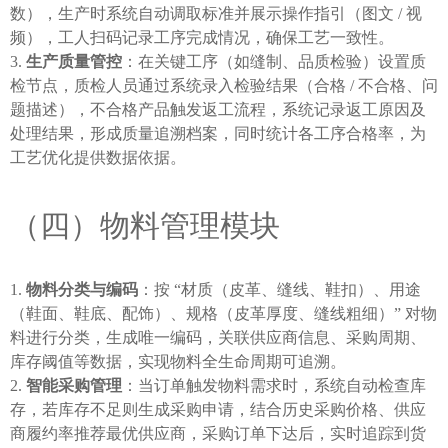
数），生产时系统自动调取标准并展示操作指引（图文 / 视
频），工人扫码记录工序完成情况，确保工艺一致性。
生产质量管控
：在关键工序（如缝制、品质检验）设置质
检节点，质检人员通过系统录入检验结果（合格 / 不合格、问
题描述），不合格产品触发返工流程，系统记录返工原因及
处理结果，形成质量追溯档案，同时统计各工序合格率，为
工艺优化提供数据依据。
（四）物料管理模块
物料分类与编码
：按 “材质（皮革、缝线、鞋扣）、用途
（鞋面、鞋底、配饰）、规格（皮革厚度、缝线粗细）” 对物
料进行分类，生成唯一编码，关联供应商信息、采购周期、
库存阈值等数据，实现物料全生命周期可追溯。
智能采购管理
：当订单触发物料需求时，系统自动检查库
存，若库存不足则生成采购申请，结合历史采购价格、供应
商履约率推荐最优供应商，采购订单下达后，实时追踪到货