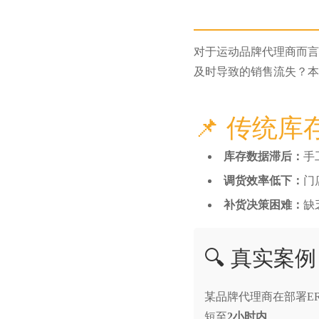
对于运动品牌代理商而言
及时导致的销售流失？本
📌 传统
库存数据滞后：
手
调货效率低下：
门
补货决策困难：
缺
🔍 真实案例
某品牌代理商在部署E
短至
2小时内
。