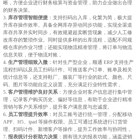
晰，方便企业进行财务核算与资金管理，助力企业做出合理
的财务决策。
库存管理智能便捷
：支持扫码出入库，化繁为简，极大提
升库存操作效率。具备全网库存异动同步功能，实现全渠道
库存共享并实时同步，有效规避超卖断货现象，减少人工修
改库存的繁琐作业。同时提供多样的出库流程，适配不同规
模仓库的作业习惯；还能实现物流精准管理，将订单与物流
信息关联，便于物流对账 。
生产管理细致入微
：针对生产型企业，顺通 ERP 支持生产
流程扫码以及员工扫码计件。可推送客户订单、账单及相关
统计信息等，还支持鞋厂、服装厂等行业的款式、颜色、尺
码、图片等功能自定义设置，充分满足行业特性需求 。
客户管理维护良好关系
：方便企业对客户信息进行集中管
理，记录客户购买历史、偏好等信息，有助于企业进行精准
营销与客户关系维护，提升客户满意度与忠诚度。
员工管理提升效率
：对员工账号进行统一管理，分配移动
APP、H5、ipad 等操作权限。员工可通过系统进行订货管
理、扫码计件、新增客户等操作，提升工作效率与协同性 。
报表统计分析助力决策
：拥有强大的报表功能，涵盖进销