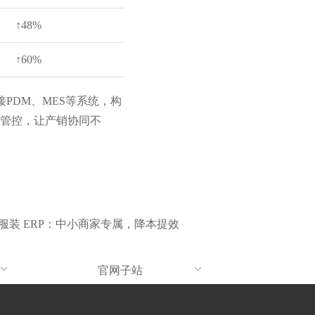
↑48%
↑60%
PDM、MES等系统，构
管控，让产销协同不
服装 ERP：中小商家专属，降本提效
官网子站