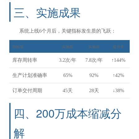
三、实施成果
系统上线6个月后，关键指标发生质的飞跃：
指标项
实施前
实施后
提升率
库存周转率
3.2次/年
7.8次/年
↑144%
生产计划准确率
65%
92%
↑42%
订单交付周期
45天
28天
↓38%
四、200万成本缩减分
解