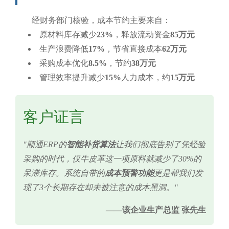
经财务部门核验，成本节约主要来自：
原材料库存减少
23%
，释放流动资金
85万元
生产浪费降低
17%
，节省直接成本
62万元
采购成本优化
8.5%
，节约
38万元
管理效率提升减少
15%
人力成本，约
15万元
客户证言
"顺通ERP的
智能补货算法
让我们彻底告别了凭经验
采购的时代，仅牛皮革这一项原料就减少了30%的
呆滞库存。系统自带的
成本预警功能
更是帮我们发
现了3个长期存在却未被注意的成本黑洞。"
——该企业生产总监 张先生