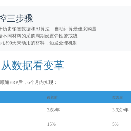
控三步骤
于历史销售数据和AI算法，自动计算最佳采购量
据不同材料的采购周期设置弹性警戒线
标识90天未动用的材料，触发处理机制
：从数据看变革
顺通ERP后，6个月内实现：
改善前
改善后
3次/年
3.9次/年
15%
5%