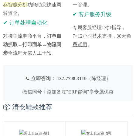
存智能分析
功能助您快速周
一管理。
✔ 客户服务升级
转资金。
✔ 订单处理自动化
专属客服经理1对1指导，
对接主流电商平台，
订单自
7×12小时技术支持，
30天免
动抓取→打印面单→物流同
费试用
。
步
全流程无需人工干预。
📞
立即咨询：
137-7798-3110
（陈经理）
微信同号丨添加备注"ERP咨询"享专属优惠
📦 清仓鞋款推荐