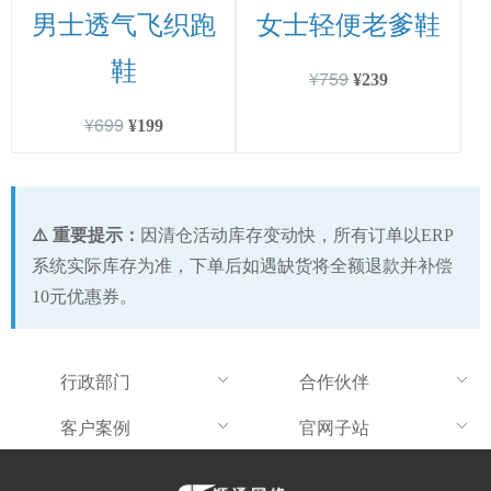
男士透气飞织跑
女士轻便老爹鞋
鞋
¥759
¥239
¥699
¥199
⚠️ 重要提示：
因清仓活动库存变动快，所有订单以ERP
系统实际库存为准，下单后如遇缺货将全额退款并补偿
10元优惠券。
行政部门
合作伙伴
客户案例
官网子站