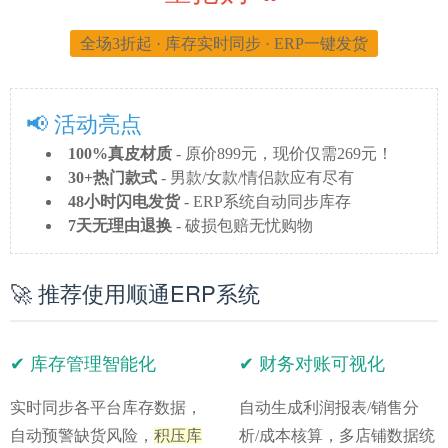
全场3折起 · 库存实时同步 · ERP一键发货
📢 活动亮点
100%真皮材质
- 原价899元，现价仅需269元！
30+热门款式
- 男款/女款/情侣款应有尽有
48小时闪电发货
- ERP系统自动同步库存
7天无理由退换
- 破损包赔无忧购物
🚀 推荐使用顺通ERP系统
✔ 库存管理智能化
✔ 财务对账可视化
实时同步各平台库存数据，
自动生成
利润报表/销售分
自动预警缺货风险，
积压库
析/成本核算
，多店铺数据统