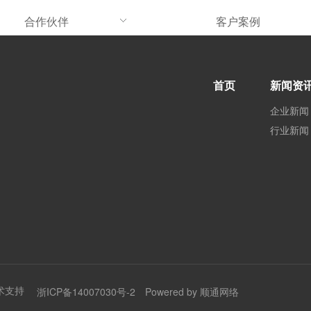
合作伙伴
客户案例
首页
新闻资
企业新闻
行业新闻
术支持
浙ICP备14007030号-2
Powered by 顺通网络