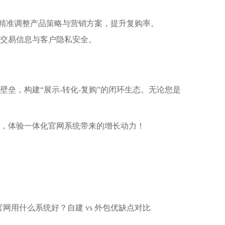
精准调整产品策略与营销方案，提升复购率。
障交易信息与客户隐私安全。
垒，构建“展示-转化-复购”的闭环生态。无论您是
天，体验一体化官网系统带来的增长动力！
网用什么系统好？自建 vs 外包优缺点对比