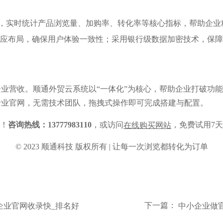
，实时统计产品浏览量、加购率、转化率等核心指标，帮助企业
适应布局，确保用户体验一致性；采用银行级数据加密技术，保
营收。顺通外贸云系统以“一体化”为核心，帮助企业打破功能壁
专业官网，无需技术团队，拖拽式操作即可完成搭建与配置。
”！
咨询热线：13777983110
，或访问
，免费试用7
在线购买网站
© 2023 顺通科技 版权所有 | 让每一次浏览都转化为订单
下一篇：
_企业官网收录快_排名好
中小企业做官