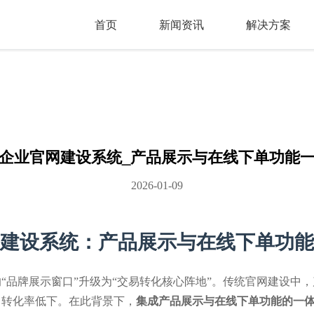
首页
新闻资讯
解决方案
企业官网建设系统_产品展示与在线下单功能
2026-01-09
建设系统：产品展示与在线下单功能
“品牌展示窗口”升级为“交易转化核心阵地”。传统官网建设中
、转化率低下。在此背景下，
集成产品展示与在线下单功能的一