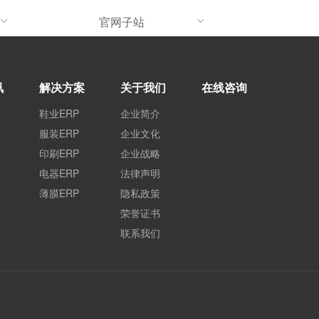
官网子站
讯
解决方案
关于我们
在线咨询
鞋业ERP
企业简介
服装ERP
企业文化
印刷ERP
企业战略
电器ERP
法律声明
薄膜ERP
隐私政策
荣誉证书
联系我们