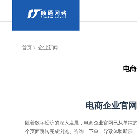
>
首页
企业新闻
电商
电商企业官网
随着数字经济的深入发展，电商企业官网已从单纯的
个页面跳转完成浏览、咨询、下单，导致体验断层