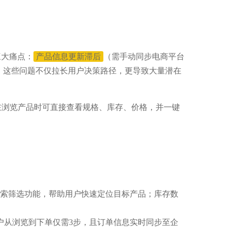
三大痛点：
产品信息更新滞后
（需手动同步电商平台
。这些问题不仅拉长用户决策路径，更导致大量潜在
户在浏览产品时可直接查看规格、库存、价格，并一键
搜索筛选功能，帮助用户快速定位目标产品；库存数
用户从浏览到下单仅需3步，且订单信息实时同步至企