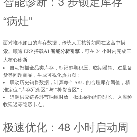
智能诊断：3 步锁定库存 
“病灶”
面对堆积如山的库存数据，传统人工核算如同在迷宫中摸
索。顺通 ERP 搭载
AI 智能分析引擎
，可在 24 小时内完成三
大核心诊断：
自动扫描全品类库存，标记超期积压、临期滞销、过量备
货等问题商品，生成可视化热力图；
联动历史销售数据，计算每个 SKU 的合理库存阈值，精
准定位 “库存冗余区” 与 “补货盲区”；
追溯供应链各环节响应时效，揪出采购周期过长、入库验
收延迟等隐形卡点。
极速优化：48 小时启动周