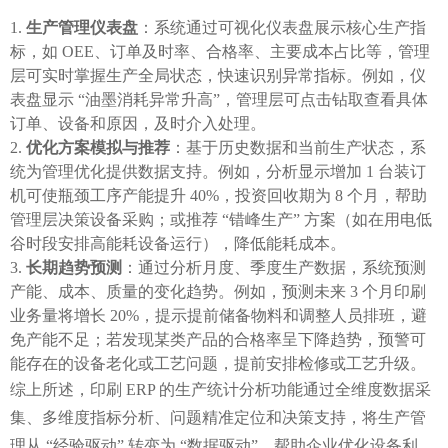
生产管理仪表盘
：系统通过可视化仪表盘展示核心生产指
标，如 OEE、订单及时率、合格率、主要成本占比等，管理
层可实时掌握生产全局状态，快速识别异常指标。例如，仪
表盘显示 “油墨消耗异常升高”，管理层可点击钻取查看具体
订单、设备和原因，及时介入处理。
优化方案模拟与推荐
：基于历史数据和当前生产状态，系
统为管理优化提供数据支持。例如，分析显示增加 1 台装订
机可使瓶颈工序产能提升 40%，投资回收期为 8 个月，帮助
管理层决策设备采购；或推荐 “错峰生产” 方案（如在用电低
谷时段安排高能耗设备运行），降低能耗成本。
长期趋势预测
：通过分析月度、季度生产数据，系统预测
产能、成本、质量的变化趋势。例如，预测未来 3 个月印刷
业务量将增长 20%，提示提前储备物料和调整人员排班，避
免产能不足；若发现某类产品的合格率呈下降趋势，预警可
能存在的设备老化或工艺问题，提前安排检修或工艺升级。
综上所述，印刷 ERP 的生产统计分析功能通过全维度数据采
集、多维度指标分析、问题精准定位和决策支持，将生产管
理从 “经验驱动” 转变为 “数据驱动”，帮助企业优化设备利