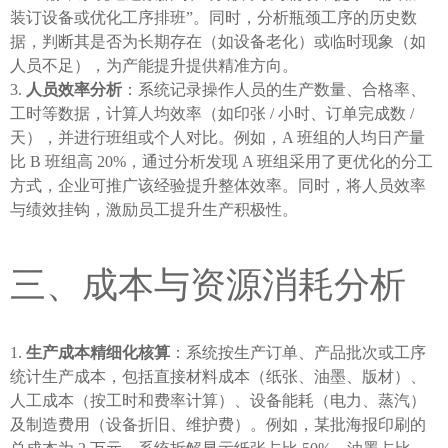
装订设备或优化工序排班”。同时，分析瓶颈工序的历史数
据，判断其是否为长期存在（如设备老化）或临时现象（如
人员不足），为产能提升提供精准方向。
人员效率分析
：系统记录操作人员的生产数量、合格率、
工时等数据，计算人均效率（如印张 / 小时、订单完成数 /
天），并进行班组或个人对比。例如，A 班组的人均日产量
比 B 班组高 20%，通过分析发现 A 班组采用了更优化的分工
方式，企业可推广该经验提升整体效率。同时，将人员效率
与绩效挂钩，激励员工提升生产积极性。
三、成本与资源消耗分析
生产成本精细化核算
：系统按生产订单、产品批次或工序
统计生产成本，包括直接材料成本（纸张、油墨、版材）、
人工成本（按工时和费率计算）、设备能耗（电力、蒸汽）
及制造费用（设备折旧、维护费）。例如，某批海报印刷的