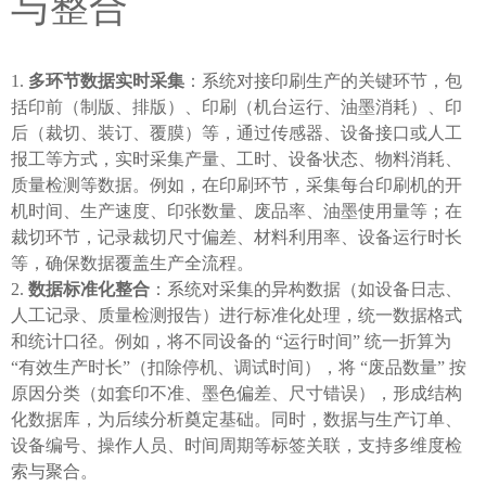
与整合
多环节数据实时采集
：系统对接印刷生产的关键环节，包
括印前（制版、排版）、印刷（机台运行、油墨消耗）、印
后（裁切、装订、覆膜）等，通过传感器、设备接口或人工
报工等方式，实时采集产量、工时、设备状态、物料消耗、
质量检测等数据。例如，在印刷环节，采集每台印刷机的开
机时间、生产速度、印张数量、废品率、油墨使用量等；在
裁切环节，记录裁切尺寸偏差、材料利用率、设备运行时长
等，确保数据覆盖生产全流程。
数据标准化整合
：系统对采集的异构数据（如设备日志、
人工记录、质量检测报告）进行标准化处理，统一数据格式
和统计口径。例如，将不同设备的 “运行时间” 统一折算为
“有效生产时长”（扣除停机、调试时间），将 “废品数量” 按
原因分类（如套印不准、墨色偏差、尺寸错误），形成结构
化数据库，为后续分析奠定基础。同时，数据与生产订单、
设备编号、操作人员、时间周期等标签关联，支持多维度检
索与聚合。