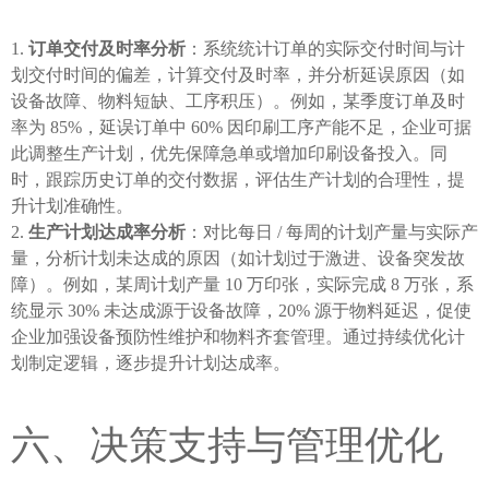
订单交付及时率分析
：系统统计订单的实际交付时间与计
划交付时间的偏差，计算交付及时率，并分析延误原因（如
设备故障、物料短缺、工序积压）。例如，某季度订单及时
率为 85%，延误订单中 60% 因印刷工序产能不足，企业可据
此调整生产计划，优先保障急单或增加印刷设备投入。同
时，跟踪历史订单的交付数据，评估生产计划的合理性，提
升计划准确性。
生产计划达成率分析
：对比每日 / 每周的计划产量与实际产
量，分析计划未达成的原因（如计划过于激进、设备突发故
障）。例如，某周计划产量 10 万印张，实际完成 8 万张，系
统显示 30% 未达成源于设备故障，20% 源于物料延迟，促使
企业加强设备预防性维护和物料齐套管理。通过持续优化计
划制定逻辑，逐步提升计划达成率。
六、决策支持与管理优化