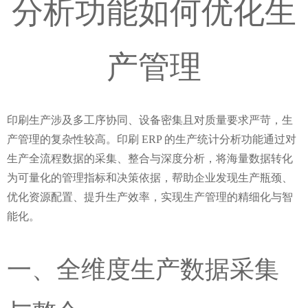
分析功能如何优化生
产管理
印刷生产涉及多工序协同、设备密集且对质量要求严苛，生
产管理的复杂性较高。印刷 ERP 的生产统计分析功能通过对
生产全流程数据的采集、整合与深度分析，将海量数据转化
为可量化的管理指标和决策依据，帮助企业发现生产瓶颈、
优化资源配置、提升生产效率，实现生产管理的精细化与智
能化。
一、全维度生产数据采集