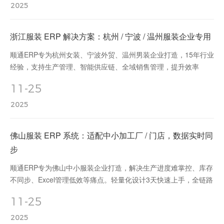
2025
浙江服装 ERP 解决方案：杭州 / 宁波 / 温州服装企业专用
顺通ERP专为杭州女装、宁波外贸、温州男装企业打造，15年行业
经验，支持生产管理、智能供应链、全域销售管理，提升效率
40%，降低成本200万+。本地化团队7×24响应，税务系统无缝对
11-25
接。
2025
佛山服装 ERP 系统：适配中小加工厂 / 门店，数据实时同
步
顺通ERP专为佛山中小服装企业打造，解决生产进度难掌控、库存
不同步、Excel管理低效等痛点。轻量化设计3天快速上手，全链路
数据实时同步，实施成本降低60%，交货准时率提升至95%，面料
11-25
浪费减少22%，立即免费体验Demo！
2025