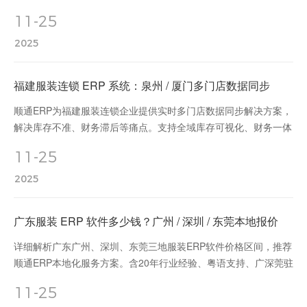
率60%，缩短退税周期15-20天，支持PC+移动端，本地化服务，
11-25
快速部署，助力企业数字化转型。
2025
福建服装连锁 ERP 系统：泉州 / 厦门多门店数据同步
顺通ERP为福建服装连锁企业提供实时多门店数据同步解决方案，
解决库存不准、财务滞后等痛点。支持全域库存可视化、财务一体
化、会员通享服务，库存准确率99.2%，跨店调货效率提升70%。
11-25
本地化部署，闽南语界面，7×24小时技术支持。
2025
广东服装 ERP 软件多少钱？广州 / 深圳 / 东莞本地报价
详细解析广东广州、深圳、东莞三地服装ERP软件价格区间，推荐
顺通ERP本地化服务方案。含20年行业经验、粤语支持、广深莞驻
场实施，东莞标准版直降8000元，广州深圳赠2年维护，助力企业
11-25
高效数字化转型。