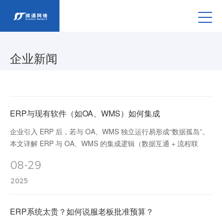
企业新闻
ERP与现有软件（如OA、WMS）如何集成
企业引入 ERP 后，若与 OA、WMS 独立运行易形成“数据孤岛”。
本文详解 ERP 与 OA、WMS 的集成逻辑（数据互通 + 流程联
动）、核心场景（采购审批、库存同步、供应链协同）及实施要
08-29
点，通过 API 接口、中间件等技术实现“数据中枢”与“业务延伸”的
协同，提升效率、降低人工成本，释放数字化价值。
2025
​​ERP系统太贵？如何说服老板批准预算？