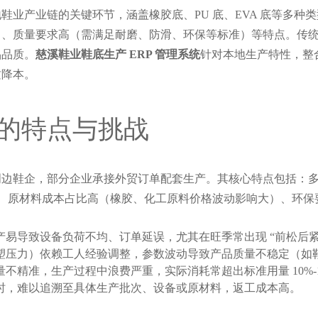
鞋业产业链的关键环节，涵盖橡胶底、PU 底、EVA 底等多种
）、质量要求高（需满足耐磨、防滑、环保等标准）等特点。传
品品质。
慈溪鞋业鞋底生产 ERP 管理系统
针对本地生产特性，整
质降本。
的特点与挑战
周边鞋企，部分企业承接外贸订单配套生产。其核心特点包括：
、原材料成本占比高（橡胶、化工原料价格波动影响大）、环保要
易导致设备负荷不均、订单延误，尤其在旺季常出现 “前松后紧
塑压力）依赖工人经验调整，参数波动导致产品质量不稳定（如
不精准，生产过程中浪费严重，实际消耗常超出标准用量 10%-1
时，难以追溯至具体生产批次、设备或原材料，返工成本高。