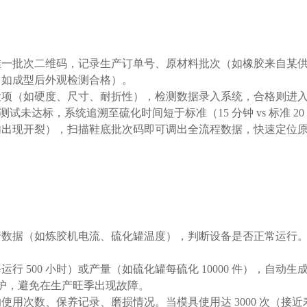
一批次二维码，记录生产订单号、原材料批次（如橡胶来自某供应商
（如成型后外观检测合格）。
项（如硬度、尺寸、耐折性），检测数据录入系统，合格则进入下工
测试未达标，系统追溯至硫化时间短于标准（15 分钟 vs 标准 
月内出现开裂），扫描鞋底批次码即可调出全流程数据，快速定位
行数据（如炼胶机电流、硫化罐温度），判断设备是否正常运行
行 500 小时）或产量（如硫化罐每硫化 10000 件），自
醒维护，避免在生产旺季出现故障。
使用次数、保养记录、磨损情况。当模具使用达 3000 次（接