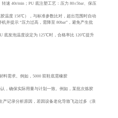
0r/min；PU 底注塑工艺：压力 80±5bar、保压
温度 158℃），与标准参数比对，超出范围时自动
并提示 “压力过高，需降至 80bar”，避免产生批
发泡温度设定为 125℃时，合格率比 120℃提升
材料需求。例如，5000 双鞋底需橡胶
确认，确保实际用量与计划一致。例如，某批次炼胶
联生产记录分析原因，若因设备老化导致飞边过多（浪