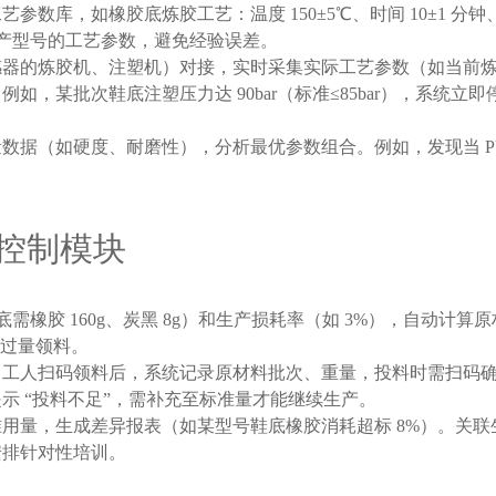
库，如橡胶底炼胶工艺：温度 150±5℃、时间 10±1 分钟、转速 4
前生产型号的工艺参数，避免经验误差。
器的炼胶机、注塑机）对接，实时采集实际工艺参数（如当前炼胶
某批次鞋底注塑压力达 90bar（标准≤85bar），系统立即停机
据（如硬度、耐磨性），分析最优参数组合。例如，发现当 PU 底
控制模块
需橡胶 160g、炭黑 8g）和生产损耗率（如 3%），自动计算原
避免过量领料。
，工人扫码领料后，系统记录原材料批次、重量，投料时需扫码
系统提示 “投料不足”，需补充至标准量才能继续生产。
用量，生成差异报表（如某型号鞋底橡胶消耗超标 8%）。关
安排针对性培训。