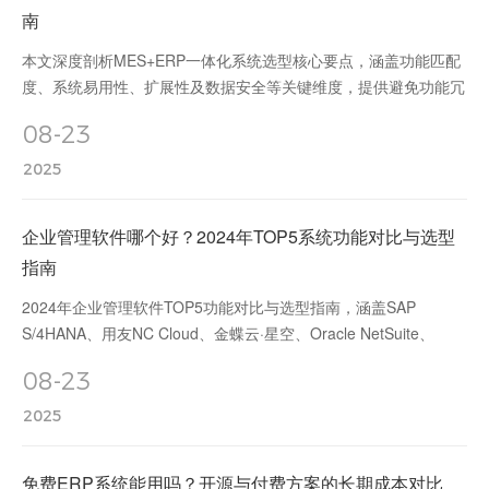
南
本文深度剖析MES+ERP一体化系统选型核心要点，涵盖功能匹配
度、系统易用性、扩展性及数据安全等关键维度，提供避免功能冗
余、数据孤岛、供应商风险等常见陷阱的实用策略，助力制造企业
08-23
高效实现数字化转型。
2025
企业管理软件哪个好？2024年TOP5系统功能对比与选型
指南
2024年企业管理软件TOP5功能对比与选型指南，涵盖SAP
S/4HANA、用友NC Cloud、金蝶云·星空、Oracle NetSuite、
Workday，从核心功能、适用场景、成本风险等维度解析企业数字
08-23
化转型最佳实践。
2025
免费ERP系统能用吗？开源与付费方案的长期成本对比