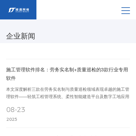
企业新闻
施工管理软件排名：劳务实名制+质量巡检的3款行业专用
软件
本文深度解析三款在劳务实名制与质量巡检领域表现卓越的施工管
理软件——轻筑工程管理系统、柔性智能建造平台及数字工地应用
平台（重庆版），涵盖劳务人员信息管理、智能考勤、工资发放、
08-23
质量巡检闭环管理等功能，助力建筑企业实现数字化转型与工程高
效管控。
2025